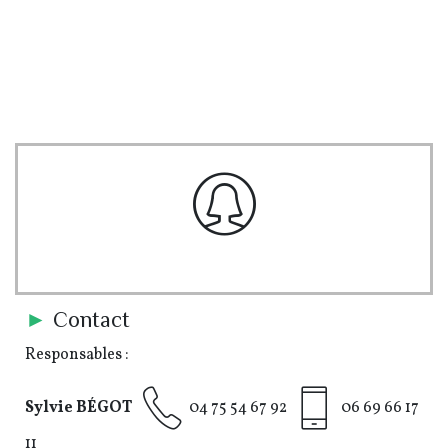
pe-7s-user-female
►
Contact
Responsables :
Sylvie BÉGOT
04 75 54 67 92
06 69 66 17
11